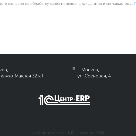
ете согласие на обработку своих персональных данных и соглашаетесь с
ква,
г. Москва,
клухо-Маклая 32 к.1
ул. Сосновая, 4
© All rights reserved, 1С — system, 2026