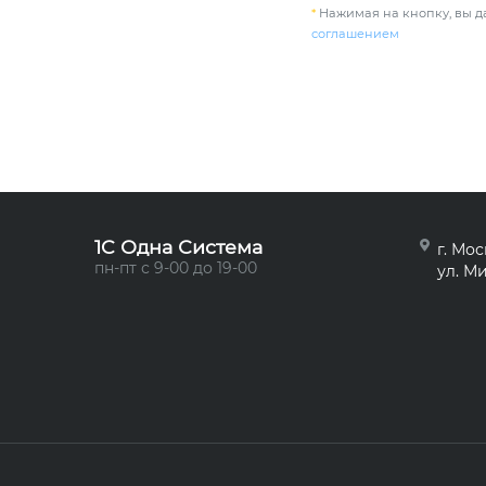
*
Нажимая на кнопку, вы да
соглашением
1C Одна Система
г. Мос
пн-пт с 9-00 до 19-00
ул. Ми