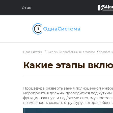
О нас
Одна Система
/
Внедрение программы 1С в Москве
/
профессио
Какие этапы вкл
Процедура развёртывания полноценной инфор
мероприятия должны проводиться под чутким 
функциональную и надёжную систему. професс
возможность создать структуру, которая обесп