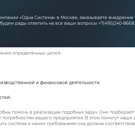
омпании «Одна Система» в Москве, заказывайте внедрение 
будем рады ответить на все ваши вопросы +7(495)240-8668.
ения определённых целей:
оизводственной и финансовой деятельности.
стей.
обны помочь в реализации подобных задач. Они подбираю
т потребностям вашего предприятия. В этом помогут наши 
ыть система и каким требованиям она должна соответствов