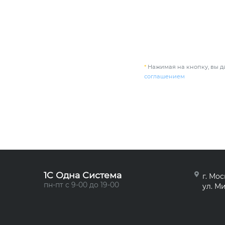
*
Нажимая на кнопку, вы да
соглашением
1C Одна Система
г. Мос
пн-пт с 9-00 до 19-00
ул. Ми