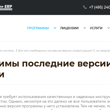
+7 (495) 24
ПРОГРАММЫ
ЛИЦЕНЗИИ
УСЛУГИ
ия системы
/
Для чего необходимы последние версии конфигураций 1С на предп
димы последние верси
и
я требует использования качественных и надежных инстру
но. Однако, несмотря на это далеко не все пользователи 
енно версия программы у него установлена. Тем не менее,