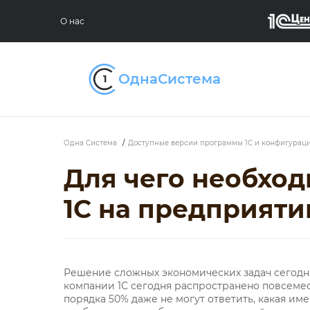
О нас
Одна Система
/
Доступные версии программы 1С и конфигурац
Для чего необхо
1С на предприяти
Решение сложных экономических задач сегодн
компании 1С сегодня распространено повсемест
порядка 50% даже не могут ответить, какая им