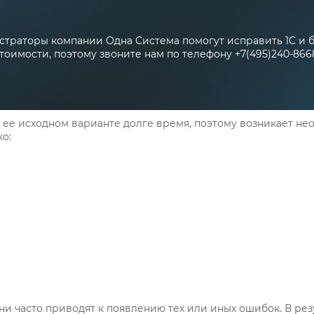
траторы компании Одна Система помогут исправить 1С и б
тоимости, поэтому звоните нам по телефону +7(495)240-866
в ее исходном варианте долге время, поэтому возникает н
о:
ни часто приводят к появлению тех или иных ошибок. В рез