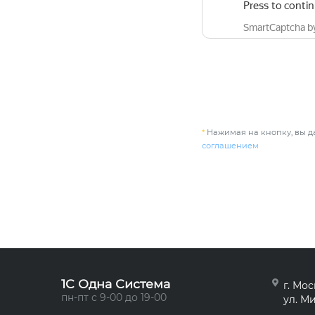
*
Нажимая на кнопку, вы да
соглашением
1C Одна Система
г. Мос
пн-пт с 9-00 до 19-00
ул. Ми