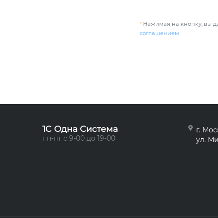
*
Нажимая на кнопку, вы да
соглашением
1C Одна Система
г. Мос
пн-пт с 9-00 до 19-00
ул. Ми