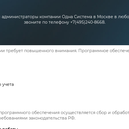
администраторы компании Одна Система в Москве в любое
звоните по телефону +7(495)240-8668.
ами требует повышенного внимания. Программное обеспе
 учета
рограммного обеспечения осуществляется сбор и обработ
требованиями законодательства РФ.