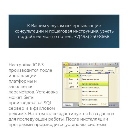
К Вашим услугам исчерпывающие
консультации и пошаговая инструкция, узнать
подробнее можно по тел.: +7(495) 240-8668.
Настройка 1С 8.3
производится после
инсталляции
платформы и
заполнения
параметров. Установка
может быть
произведена на SQL
сервер и в файловом
режиме. На этом этапе адаптируется база данных
для последующей работы. После инсталляции
программы производится установка системы