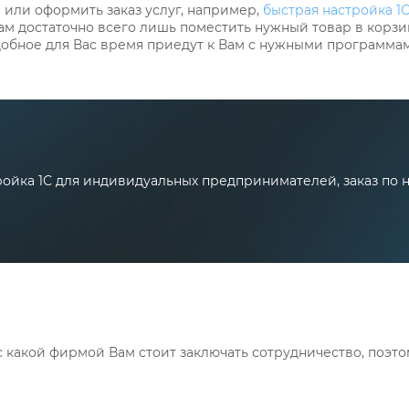
или оформить заказ услуг, например,
быстрая настройка 1
ам достаточно всего лишь поместить нужный товар в корзин
добное для Вас время приедут к Вам с нужными программам
йка 1С для индивидуальных предпринимателей, заказ по но
с какой фирмой Вам стоит заключать сотрудничество, поэт