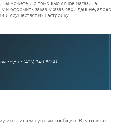
С
, Вы можете и с помощью online магазина,
у и оформить заказ, указав свои данные, адрес
и и осуществят их настройку.
меру: +7 (495) 240-8668.
ому мы считаем нужным сообщить Вам о своих