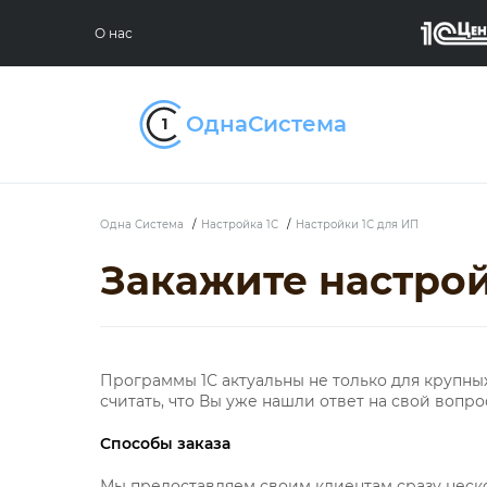
О нас
Одна Система
/
Настройка 1С
/
Настройки 1С для ИП
Закажите настрой
Программы 1С актуальны не только для крупных 
считать, что Вы уже нашли ответ на свой вопро
Способы заказа
Мы предоставляем своим клиентам сразу неско