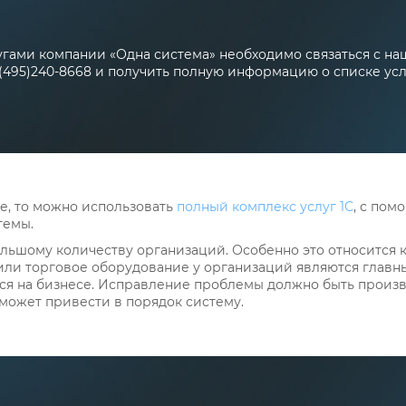
лугами компании «Одна система» необходимо связаться с 
(495)240-8668 и получить полную информацию о списке усл
е, то можно использовать
полный комплекс услуг 1С
, с по
темы.
ьшому количеству организаций. Особенно это относится к 
ли торговое оборудование у организаций являются главны
ся на бизнесе. Исправление проблемы должно быть произв
оможет привести в порядок систему.