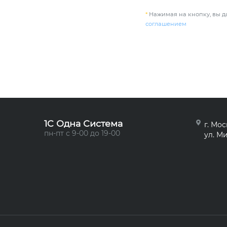
*
Нажимая на кнопку, вы да
соглашением
1C Одна Система
г. Мос
пн-пт с 9-00 до 19-00
ул. Ми