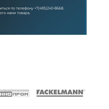
ться по телефону +7(495)240-8668.
ого нами товара.