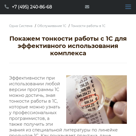
+7 (495) 240-86-68
Одна Система
/
Обслуживание 1C
/
Тонкости работы в 1С
Покажем тонкости работы с 1С для
эффективного использования
комплекса
Эффективности при
использовании любой
версии программы 1С
можно достичь, зная
тонкости работы в 1С,
которые можно узнать
у профессиональных
программистов, а
также получить эти
знания из специальной литературы по линейке
продуктов 1С. Как показывает практика, даже