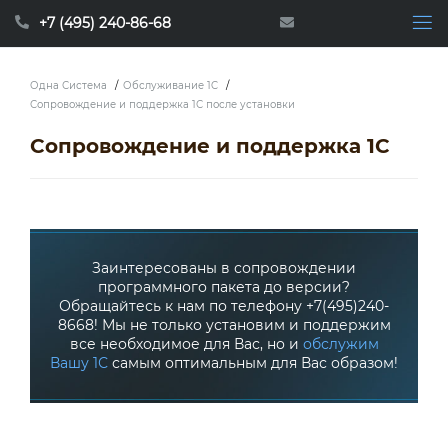
+7 (495) 240-86-68
Одна Система
/
Обслуживание 1C
/
Сопровождение и поддержка 1С после установки
Сопровождение и поддержка 1С
Заинтересованы в сопровождении
программного пакета до версии?
Обращайтесь к нам по телефону +7(495)240-
8668! Мы не только установим и поддержим
все необходимое для Вас, но и
обслужим
Вашу 1С
самым оптимальным для Вас образом!