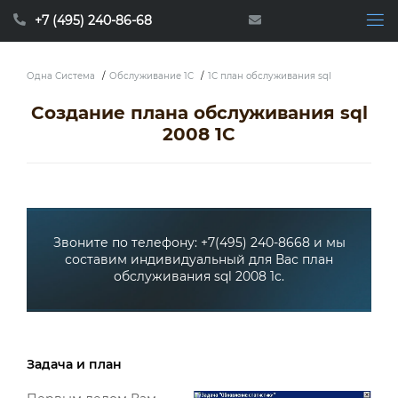
+7 (495) 240-86-68
Одна Система
/
Обслуживание 1C
/
1С план обслуживания sql
Создание плана обслуживания sql
2008 1С
Звоните по телефону: +7(495) 240-8668 и мы
составим индивидуальный для Вас план
обслуживания sql 2008 1c.
Задача и план