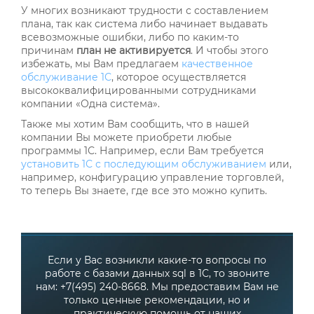
У многих возникают трудности с составлением
плана, так как система либо начинает выдавать
всевозможные ошибки, либо по каким-то
причинам
план не активируется
. И чтобы этого
избежать, мы Вам предлагаем
качественное
обслуживание 1С
, которое осуществляется
высококвалифицированными сотрудниками
компании «Одна система».
Также мы хотим Вам сообщить, что в нашей
компании Вы можете приобрети любые
программы 1С. Например, если Вам требуется
установить 1С с последующим обслуживанием
или,
например, конфигурацию управление торговлей,
то теперь Вы знаете, где все это можно купить.
Если у Вас возникли какие-то вопросы по
работе с базами данных sql в 1С, то звоните
нам: +7(495) 240-8668. Мы предоставим Вам не
только ценные рекомендации, но и
практическую помощь от наших