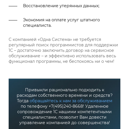
Восстановление утерянных данных;
Экономия на оплате услуг штатного
специалиста.
С компанией «Одна Система» не требуется
регулярный поиск программистов для поддержки
1С – достаточно заключить договор на сервисное
обслуживание – и эффективно использовать весь
функционал программы, не беспокоясь ни о чем!
Привыкли рационально подходить к
расходам собственного времени и средств?
Тогда
обращайтесь к нам за обслуживанием
по телефону +7(495)240-8668! Удаленное
сопровождение 1С нашими компетентными
специалистами, позволит Вам довести
управление компанией до совершенства!