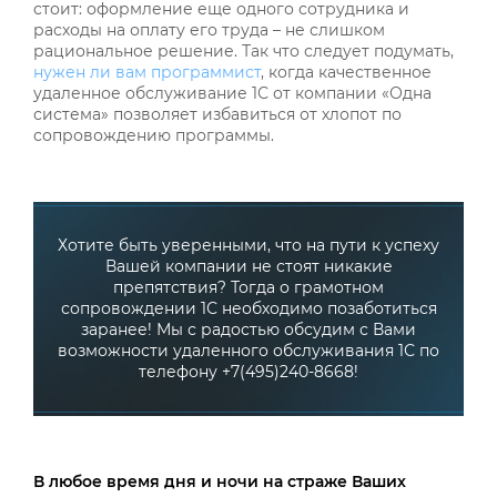
стоит: оформление еще одного сотрудника и
расходы на оплату его труда – не слишком
рациональное решение. Так что следует подумать,
нужен ли вам программист
, когда качественное
удаленное обслуживание 1С от компании «Одна
система» позволяет избавиться от хлопот по
сопровождению программы.
Хотите быть уверенными, что на пути к успеху
Вашей компании не стоят никакие
препятствия? Тогда о грамотном
сопровождении 1С необходимо позаботиться
заранее! Мы с радостью обсудим с Вами
возможности удаленного обслуживания 1С по
телефону +7(495)240-8668!
В любое время дня и ночи на страже Ваших