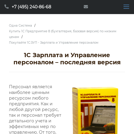
+7 (495) 240-86-68
Одна Система
/
Купить 1С Предприятие 8 (бухгалтерия, базовая версия) по низким
ценам
/
Покупайте 1С:ЗУП - Зарплата и Управление персоналом
1С Зарплата и Управление
персоналом – последняя версия
Персонал является
наиболее ценным
ресурсом любого
предприятия. Как и
любой другой ресурс,
так и персонал требует
детального учета и
эффективных мер по
управлению. От того,